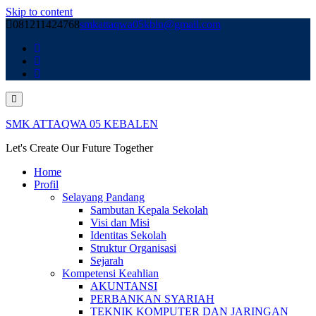
Skip to content
081211424768
smkattaqwa05kbln@gmail.com
SMK ATTAQWA 05 KEBALEN
Let's Create Our Future Together
Home
Profil
Selayang Pandang
Sambutan Kepala Sekolah
Visi dan Misi
Identitas Sekolah
Struktur Organisasi
Sejarah
Kompetensi Keahlian
AKUNTANSI
PERBANKAN SYARIAH
TEKNIK KOMPUTER DAN JARINGAN