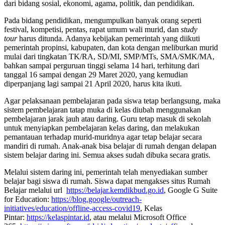
dari bidang sosial, ekonomi, agama, politik, dan pendidikan.
Pada bidang pendidikan, mengumpulkan banyak orang seperti
festival, kompetisi, pentas, rapat umum wali murid, dan
study
tour
harus ditunda. Adanya kebijakan pemerintah yang diikuti
pemerintah propinsi, kabupaten, dan kota dengan meliburkan murid
mulai dari tingkatan TK/RA, SD/MI, SMP/MTs, SMA/SMK/MA,
bahkan sampai perguruan tinggi selama 14 hari, terhitung dari
tanggal 16 sampai dengan 29 Maret 2020, yang kemudian
diperpanjang lagi sampai 21 April 2020, harus kita ikuti.
Agar pelaksanaan pembelajaran pada siswa tetap berlangsung, maka
sistem pembelajaran tatap muka di kelas diubah menggunakan
pembelajaran jarak jauh atau daring. Guru tetap masuk di sekolah
untuk menyiapkan pembelajaran kelas daring, dan melakukan
pemantauan terhadap murid-muridnya agar tetap belajar secara
mandiri di rumah. Anak-anak bisa belajar di rumah dengan delapan
sistem belajar daring ini. Semua akses sudah dibuka secara gratis.
Melalui sistem daring ini, pemerintah telah menyediakan sumber
belajar bagi siswa di rumah. Siswa dapat mengakses situs Rumah
Belajar melalui url
https://belajar.kemdikbud.go.id
, Google G Suite
for Education:
https://blog.google/outreach-
initiatives/education/offline-access-covid19
, Kelas
Pintar:
https://kelaspintar.id
, atau melalui Microsoft Office