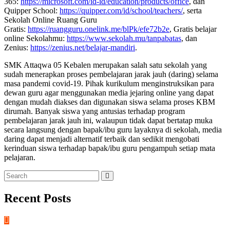
365:
https://microsoft.com/id-id/education/products/office
, dan
Quipper School:
https://quipper.com/id/school/teachers/
, serta
Sekolah Online Ruang Guru
Gratis:
https://ruangguru.onelink.me/blPk/efe72b2e
, Gratis belajar
online Sekolahmu:
https://www.sekolah.mu/tanpabatas
, dan
Zenius:
https://zenius.net/belajar-mandiri
.
SMK Attaqwa 05 Kebalen merupakan salah satu sekolah yang
sudah menerapkan proses pembelajaran jarak jauh (daring) selama
masa pandemi covid-19. Pihak kurikulum menginstruksikan para
dewan guru agar menggunakan media jejaring online yang dapat
dengan mudah diakses dan digunakan siswa selama proses KBM
dirumah. Banyak siswa yang antusias terhadap program
pembelajaran jarak jauh ini, walaupun tidak dapat bertatap muka
secara langsung dengan bapak/ibu guru layaknya di sekolah, media
daring dapat menjadi alternatif terbaik dan sedikit mengobati
kerinduan siswa terhadap bapak/ibu guru pengampuh setiap mata
pelajaran.
Recent Posts