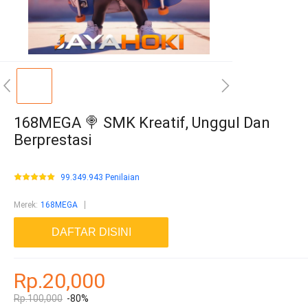
168MEGA 🍭 SMK Kreatif, Unggul Dan
Berprestasi
99.349.943 Penilaian
Merek
:
168MEGA
DAFTAR DISINI
Rp.20,000
Rp.100,000
-80%