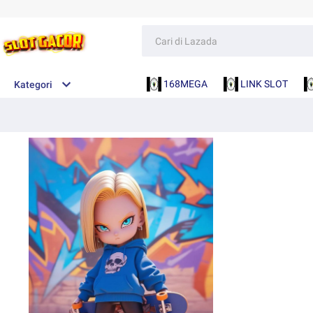
168MEGA
LINK SLOT
Kategori