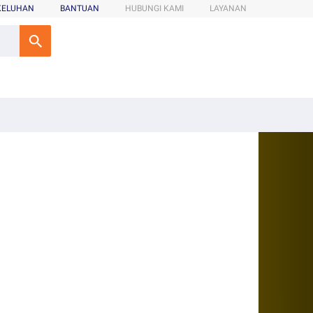
KELUHAN
BANTUAN
HUBUNGI KAMI
LAYANAN