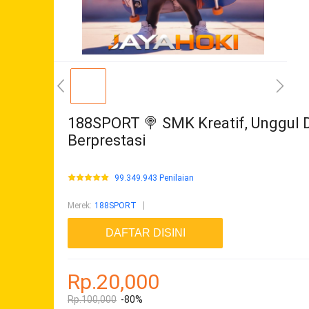
188SPORT 🍭 SMK Kreatif, Unggul 
Berprestasi
99.349.943 Penilaian
Merek
:
188SPORT
DAFTAR DISINI
Rp.20,000
Rp.100,000
-80%