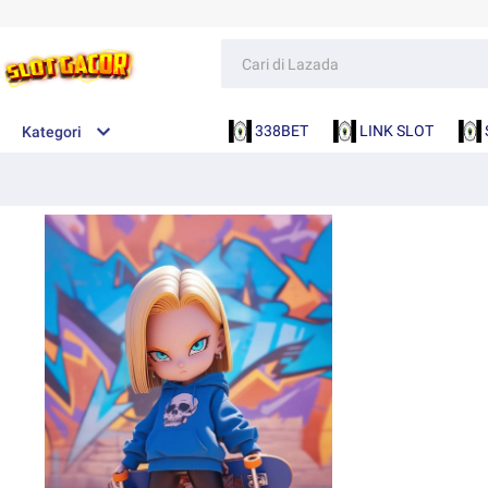
338BET
LINK SLOT
Kategori