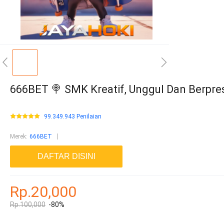
666BET 🍭 SMK Kreatif, Unggul Dan Berpre
99.349.943 Penilaian
Merek
:
666BET
DAFTAR DISINI
Rp.20,000
Rp.100,000
-80%