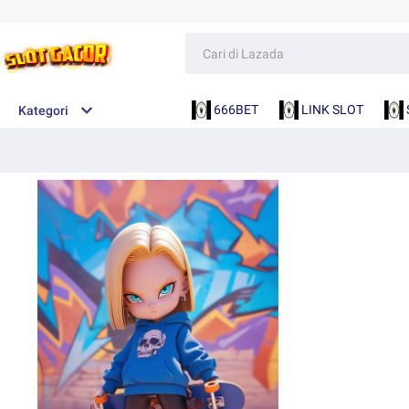
666BET
LINK SLOT
Kategori