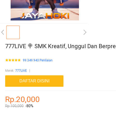
777LIVE 🍭 SMK Kreatif, Unggul Dan Berpre
99.349.943 Penilaian
Merek
:
777LIVE
DAFTAR DISINI
Rp.20,000
Rp.100,000
-80%