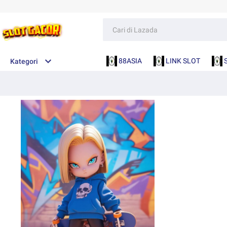
88ASIA
LINK SLOT
Kategori