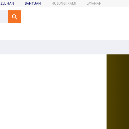
KELUHAN
BANTUAN
HUBUNGI KAMI
LAYANAN