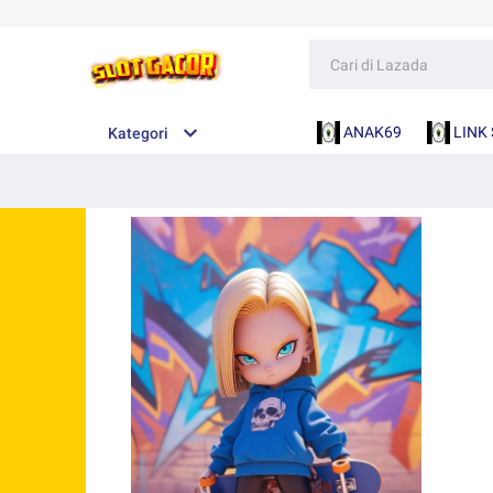
ANAK69
LINK
Kategori