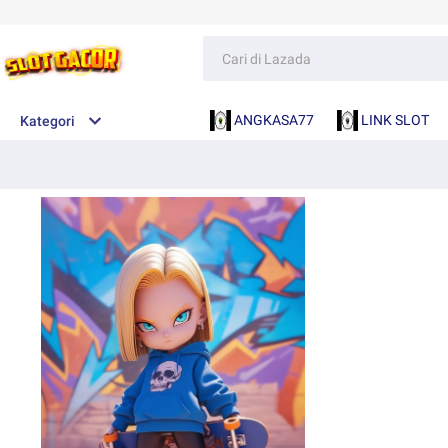
ANGKASA77
LINK SLOT
Kategori