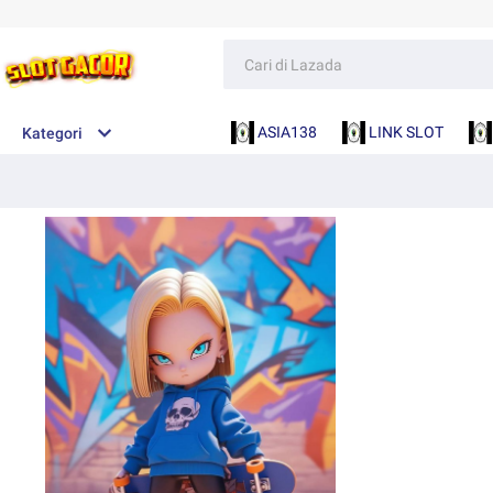
ASIA138
LINK SLOT
Kategori