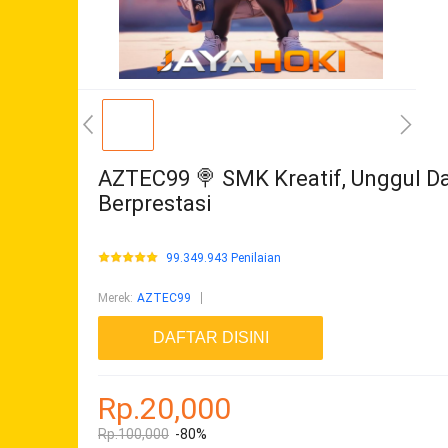
AZTEC99 🍭 SMK Kreatif, Unggul D
Berprestasi
99.349.943 Penilaian
Merek
:
AZTEC99
DAFTAR DISINI
Rp.20,000
Rp.100,000
-80%