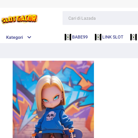
BABE99
LINK SLOT
Kategori