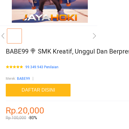
BABE99 🍭 SMK Kreatif, Unggul Dan Berpre
99.349.943 Penilaian
Merek
:
BABE99
DAFTAR DISINI
Rp.20,000
Rp.100,000
-80%