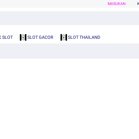
MASUKAN
K SLOT
SLOT GACOR
SLOT THAILAND