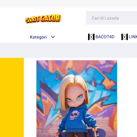
BACOT4D
LIN
Kategori