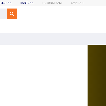
KELUHAN
BANTUAN
HUBUNGI KAMI
LAYANAN