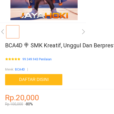
BCA4D 🍭 SMK Kreatif, Unggul Dan Berpres
99.349.943 Penilaian
Merek
:
BCA4D
DAFTAR DISINI
Rp.20,000
Rp.100,000
-80%