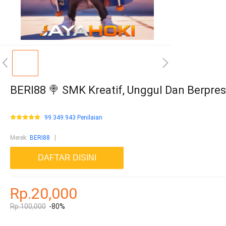
BERI88 🍭 SMK Kreatif, Unggul Dan Berpres
99.349.943 Penilaian
Merek
:
BERI88
DAFTAR DISINI
Rp.20,000
Rp.100,000
-80%