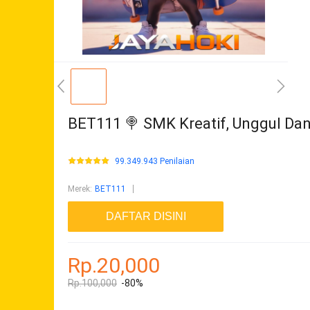
BET111 🍭 SMK Kreatif, Unggul Dan
99.349.943 Penilaian
Merek
:
BET111
DAFTAR DISINI
Rp.20,000
Rp.100,000
-80%