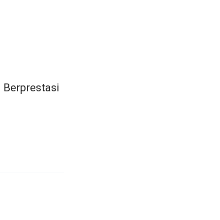
 Berprestasi