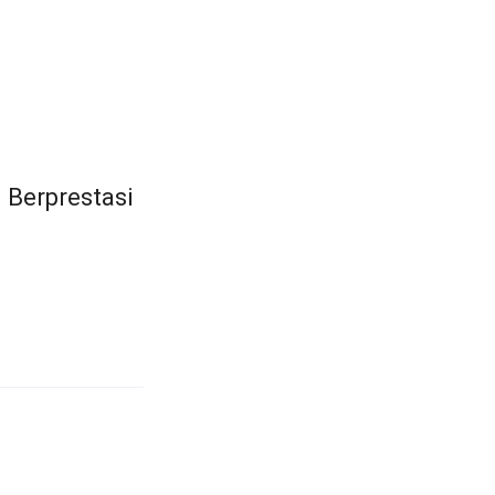
 Berprestasi