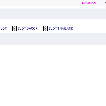
MASUKAN
SLOT
SLOT GACOR
SLOT THAILAND