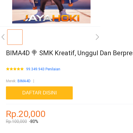
BIMA4D 🍭 SMK Kreatif, Unggul Dan Berpre
99.349.943 Penilaian
Merek
:
BIMA4D
DAFTAR DISINI
Rp.20,000
Rp.100,000
-80%