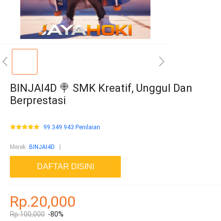
BINJAI4D 🍭 SMK Kreatif, Unggul Dan
Berprestasi
99.349.943 Penilaian
Merek
:
BINJAI4D
DAFTAR DISINI
Rp.20,000
Rp.100,000
-80%