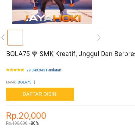
BOLA75 🍭 SMK Kreatif, Unggul Dan Berpre
99.349.943 Penilaian
Merek
:
BOLA75
DAFTAR DISINI
Rp.20,000
Rp.100,000
-80%