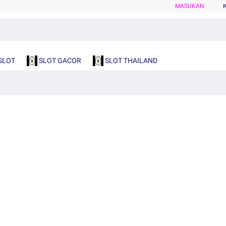
MASUKAN
SLOT
SLOT GACOR
SLOT THAILAND