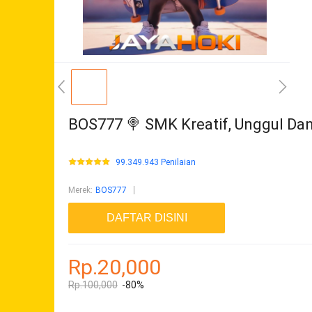
BOS777 🍭 SMK Kreatif, Unggul Dan
99.349.943 Penilaian
Merek
:
BOS777
DAFTAR DISINI
Rp.20,000
Rp.100,000
-80%