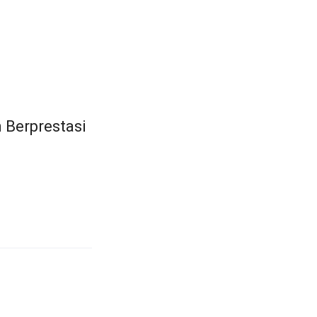
 Berprestasi