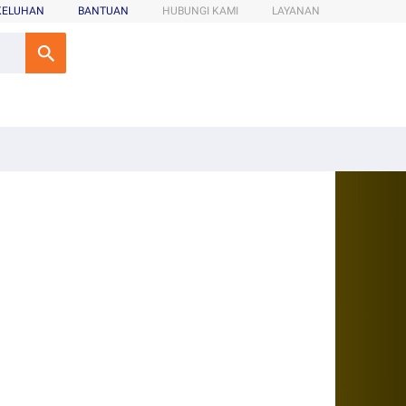
KELUHAN
BANTUAN
HUBUNGI KAMI
LAYANAN