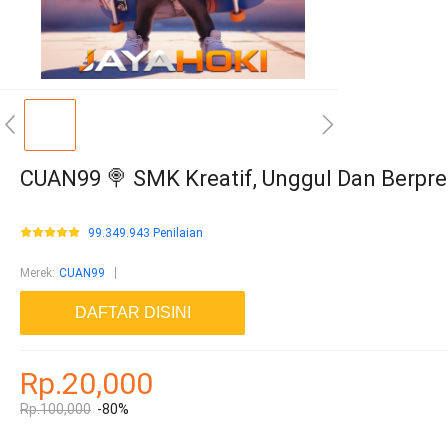
CUAN99 🍭 SMK Kreatif, Unggul Dan Berpre
99.349.943 Penilaian
Merek
:
CUAN99
DAFTAR DISINI
Rp.20,000
Rp.100,000
-80%