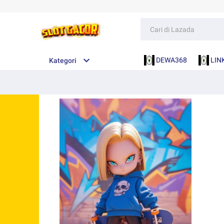
DEWA368
LIN
Kategori