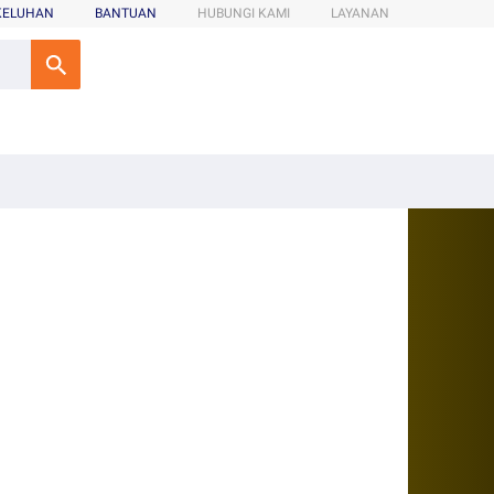
KELUHAN
BANTUAN
HUBUNGI KAMI
LAYANAN