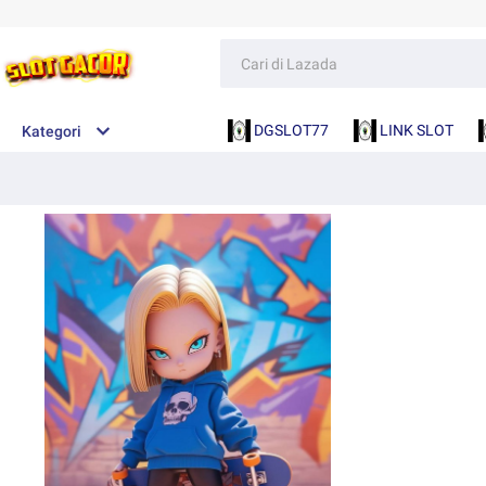
DGSLOT77
LINK SLOT
Kategori