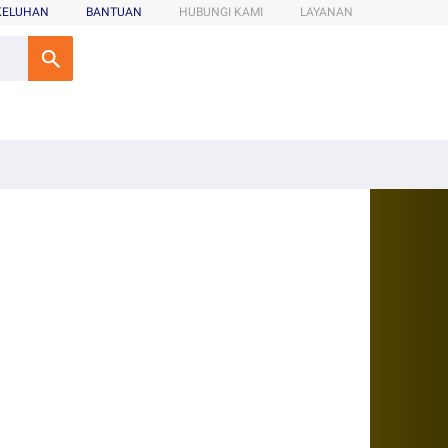
KELUHAN
BANTUAN
HUBUNGI KAMI
LAYANAN