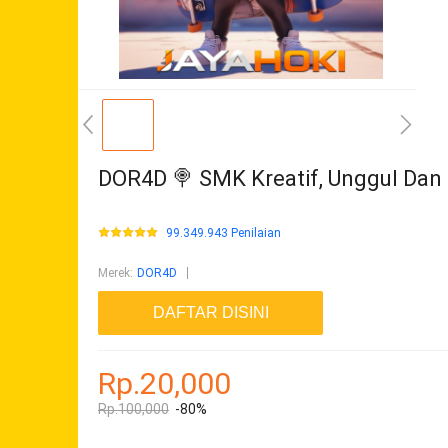
DOR4D 🍭 SMK Kreatif, Unggul Dan 
99.349.943 Penilaian
Merek
:
DOR4D
DAFTAR DISINI
Rp.20,000
Rp.100,000
-80%