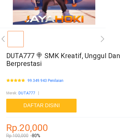
DUTA777 🍭 SMK Kreatif, Unggul Dan
Berprestasi
99.349.943 Penilaian
Merek
:
DUTA777
DAFTAR DISINI
Rp.20,000
Rp.100,000
-80%