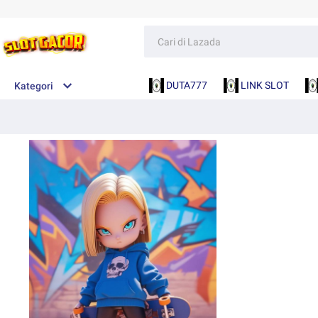
DUTA777
LINK SLOT
Kategori