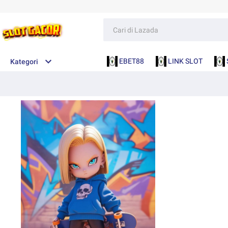
EBET88
LINK SLOT
Kategori