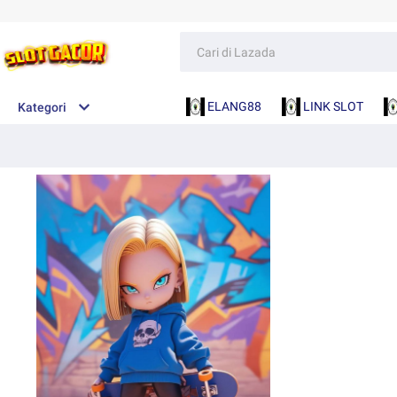
ELANG88
LINK SLOT
Kategori