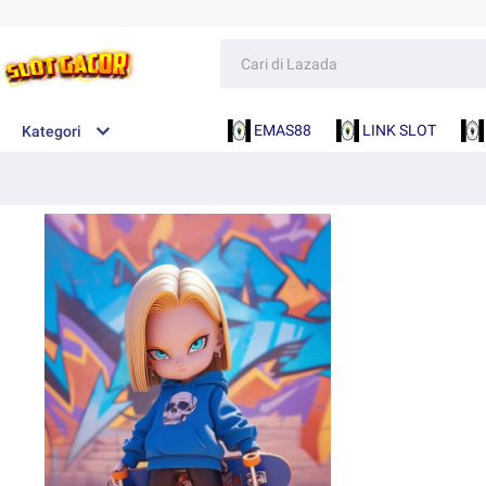
EMAS88
LINK SLOT
Kategori