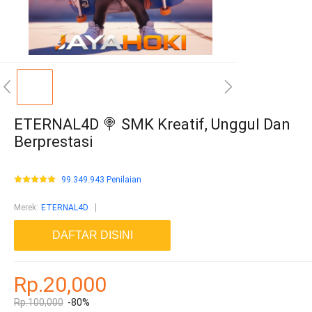
ETERNAL4D 🍭 SMK Kreatif, Unggul Dan
Berprestasi
99.349.943 Penilaian
Merek
:
ETERNAL4D
DAFTAR DISINI
Rp.20,000
Rp.100,000
-80%