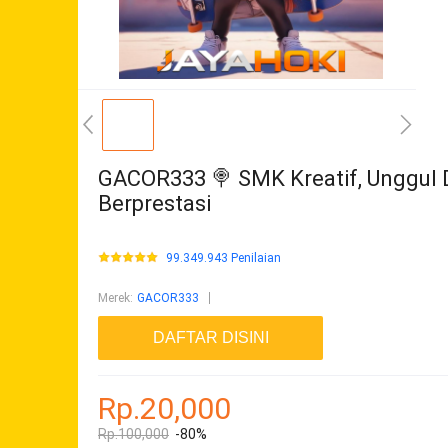
GACOR333 🍭 SMK Kreatif, Unggul
Berprestasi
99.349.943 Penilaian
Merek
:
GACOR333
DAFTAR DISINI
Rp.20,000
Rp.100,000
-80%