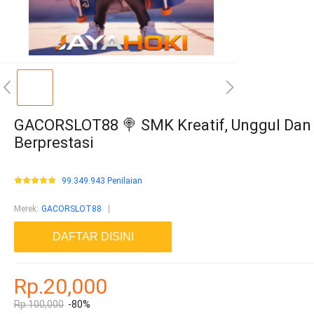
GACORSLOT88 🍭 SMK Kreatif, Unggul Dan
Berprestasi
99.349.943 Penilaian
Merek
:
GACORSLOT88
DAFTAR DISINI
Rp.20,000
Rp.100,000
-80%