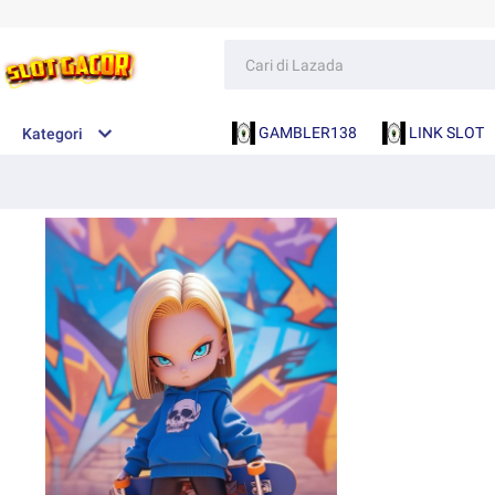
GAMBLER138
LINK SLOT
Kategori