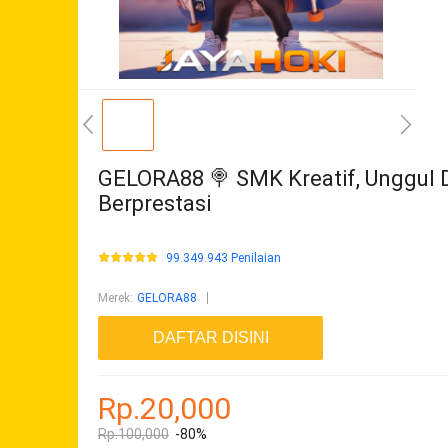
GELORA88 🍭 SMK Kreatif, Unggul 
Berprestasi
99.349.943 Penilaian
Merek
:
GELORA88
DAFTAR DISINI
Rp.20,000
Rp.100,000
-80%