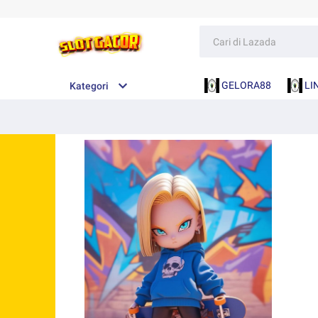
GELORA88
LI
Kategori