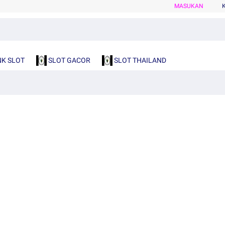
MASUKAN
NK SLOT
SLOT GACOR
SLOT THAILAND