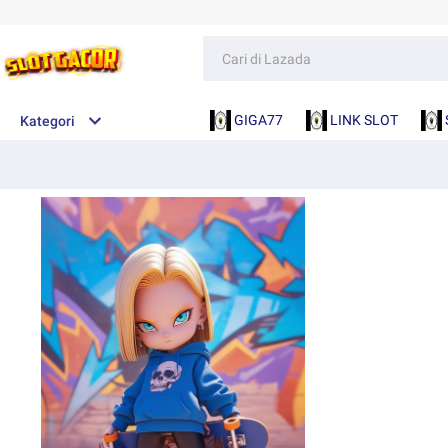
GIGA77
LINK SLOT
Kategori