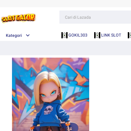
GOKIL303
LINK SLOT
Kategori