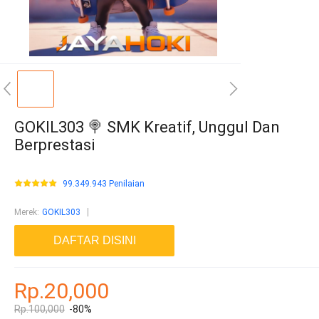
GOKIL303 🍭 SMK Kreatif, Unggul Dan
Berprestasi
99.349.943 Penilaian
Merek
:
GOKIL303
DAFTAR DISINI
Rp.20,000
Rp.100,000
-80%