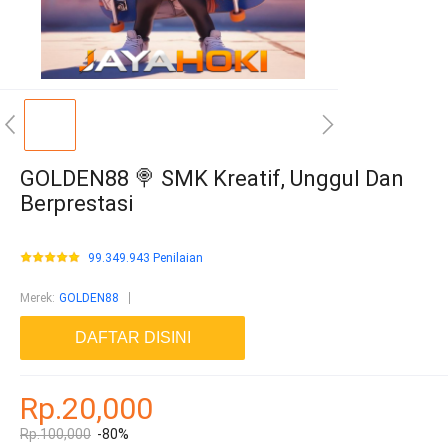
GOLDEN88 🍭 SMK Kreatif, Unggul Dan
Berprestasi
99.349.943 Penilaian
Merek
:
GOLDEN88
DAFTAR DISINI
Rp.20,000
Rp.100,000
-80%