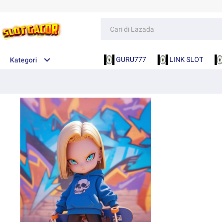
GURU777
LINK SLOT
Kategori