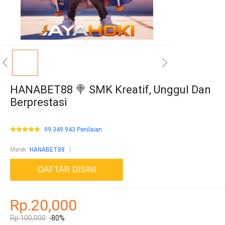
HANABET88 🍭 SMK Kreatif, Unggul Dan
Berprestasi
99.349.943 Penilaian
Merek
:
HANABET88
DAFTAR DISINI
Rp.20,000
Rp.100,000
-80%