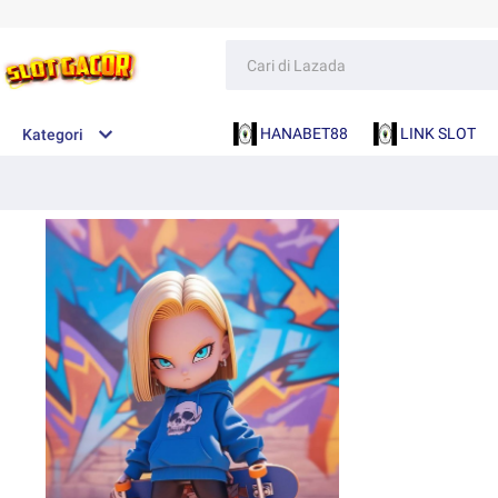
HANABET88
LINK SLOT
Kategori