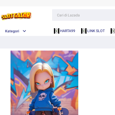
HARTA99
LINK SLOT
Kategori