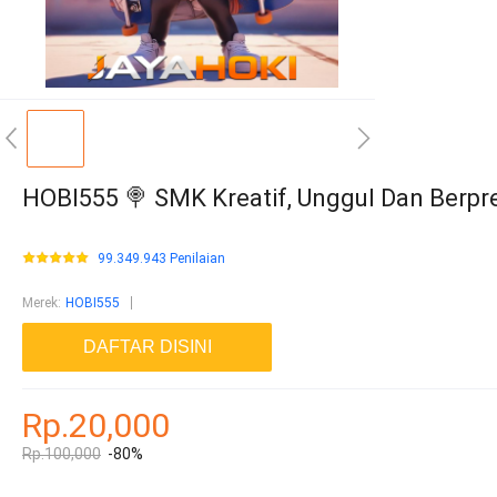
HOBI555 🍭 SMK Kreatif, Unggul Dan Berpre
99.349.943 Penilaian
Merek
:
HOBI555
DAFTAR DISINI
Rp.20,000
Rp.100,000
-80%