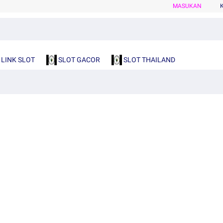
MASUKAN
LINK SLOT
SLOT GACOR
SLOT THAILAND