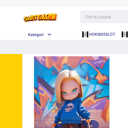
HOKI805SLOT
Kategori