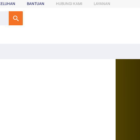
KELUHAN
BANTUAN
HUBUNGI KAMI
LAYANAN