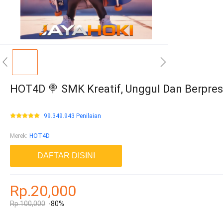
HOT4D 🍭 SMK Kreatif, Unggul Dan Berpres
99.349.943 Penilaian
Merek
:
HOT4D
DAFTAR DISINI
Rp.20,000
Rp.100,000
-80%