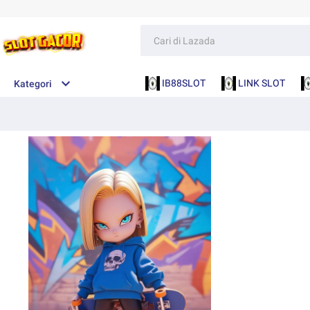
IB88SLOT
LINK SLOT
Kategori