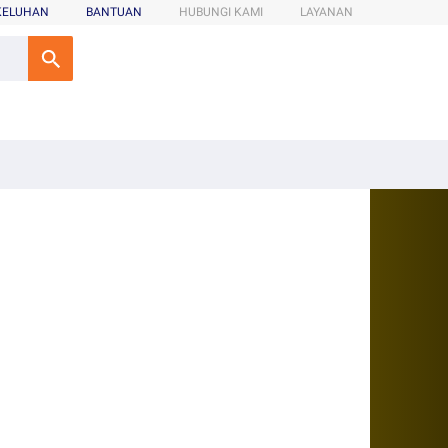
KELUHAN
BANTUAN
HUBUNGI KAMI
LAYANAN