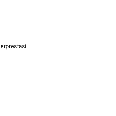
erprestasi