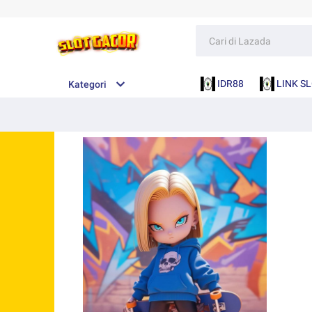
IDR88
LINK S
Kategori