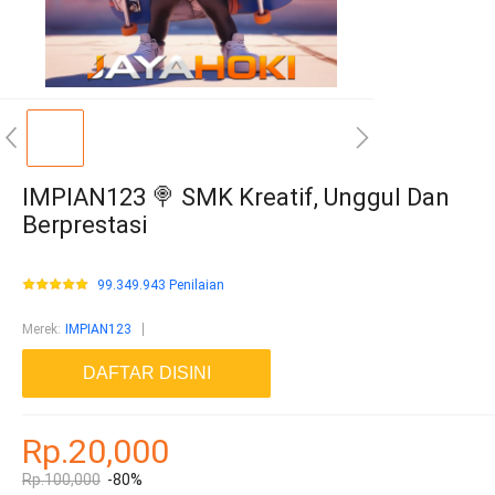
IMPIAN123 🍭 SMK Kreatif, Unggul Dan
Berprestasi
99.349.943 Penilaian
Merek
:
IMPIAN123
DAFTAR DISINI
Rp.20,000
Rp.100,000
-80%