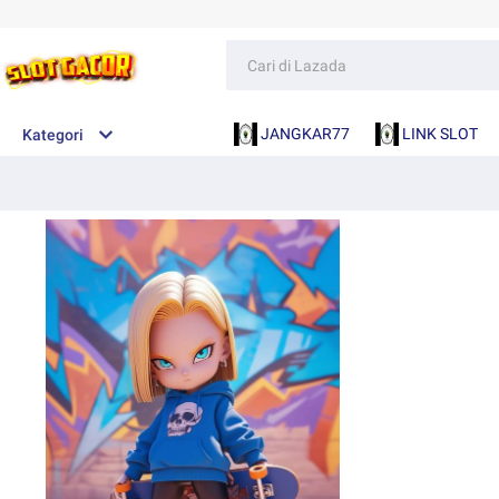
JANGKAR77
LINK SLOT
Kategori