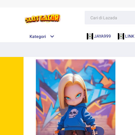
JAYA999
LINK
Kategori