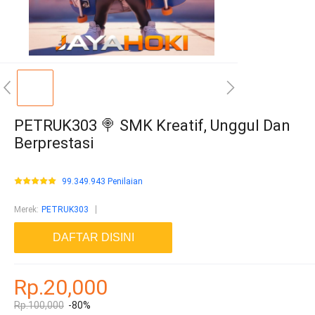
PETRUK303 🍭 SMK Kreatif, Unggul Dan
Berprestasi
99.349.943 Penilaian
Merek
:
PETRUK303
DAFTAR DISINI
Rp.20,000
Rp.100,000
-80%